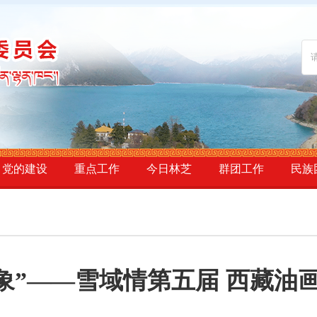
党的建设
重点工作
今日林芝
群团工作
民族
气象”——雪域情第五届 西藏油